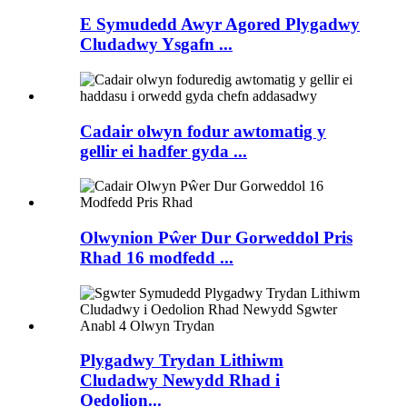
E Symudedd Awyr Agored Plygadwy
Cludadwy Ysgafn ...
Cadair olwyn fodur awtomatig y
gellir ei hadfer gyda ...
Olwynion Pŵer Dur Gorweddol Pris
Rhad 16 modfedd ...
Plygadwy Trydan Lithiwm
Cludadwy Newydd Rhad i
Oedolion...