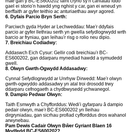
mae gan y BC-ES600202 faint cryno sy'n caniatáu iddo
gael ei storio'n hawdd yng nghist y car, gan ei wneud yn
berffaith ar gyfer teithio ac anturiaethau awyr agored.
6. Dyfais Parcio Bryn Serth:
Parciwch gyda Hyder ar Lechweddau: Mae'r ddyfais
parcio ar gyfer llethrau serth yn gwella sefydlogrwydd wrth
barcio ar fryniau, gan leihau'r risg o rolio neu dipio.
7. Breichiau Codiadwy:
Addaswch Eich Cysur: Gellir codi breichiau'r BC-
ES600202, gan ddarparu mynediad hawdd a symudedd
gwell.
8. Olwyn Gwrth-Ogwydd Addasadwy:
Cynnal Sefydlogrwydd ar Unrhyw Dirwedd: Mae'r olwyn
gwrth-ogwyddo addasadwy yn atal troi drosodd trwy
ddarparu cefnogaeth a chydbwysedd ychwanegol.
9. Dampio Pedwar Olwyn:
Taith Esmwyth a Chyfforddus: Wedi'i gyfarparu â dampio
pedair olwyn, mae'r BC-ES600202 yn lleihau
dirgryniadau, gan sicrhau profiad cyfforddus dros wahanol
arwynebau.
Pam Dewis Cadair Olwyn Bŵer Gyriant Blaen 16
Modfedd BC-ES600202?