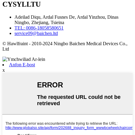
CYSYLLTU
Adeilad Diqu, Ardal Fusnes De, Ardal Yinzhou, Dinas
Ningbo, Zhejiang, Tsieina
TEL: 0086-18058580651
service09@baichen.ltd
© Hawlfraint - 2010-2024 Ningbo Baichen Medical Devices Co.,
Ltd
Anfon E-bost
x