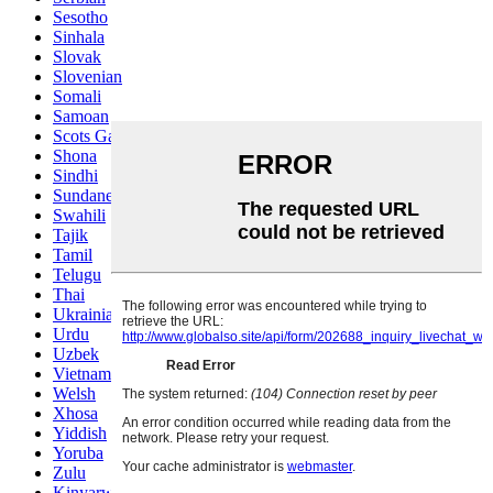
Sesotho
Sinhala
Slovak
Slovenian
Somali
Samoan
Scots Gaelic
Shona
Sindhi
Sundanese
Swahili
Tajik
Tamil
Telugu
Thai
Ukrainian
Urdu
Uzbek
Vietnamese
Welsh
Xhosa
Yiddish
Yoruba
Zulu
Kinyarwanda