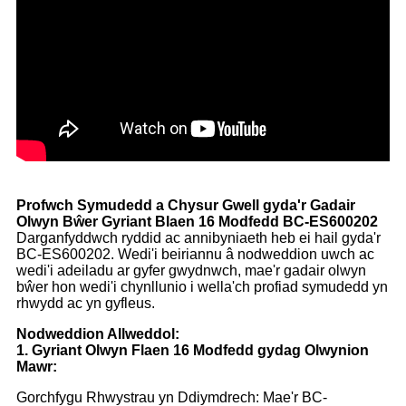
Profwch Symudedd a Chysur Gwell gyda'r Gadair
Olwyn Bŵer Gyriant Blaen 16 Modfedd BC-ES600202
Darganfyddwch ryddid ac annibyniaeth heb ei hail gyda'r
BC-ES600202. Wedi'i beiriannu â nodweddion uwch ac
wedi'i adeiladu ar gyfer gwydnwch, mae'r gadair olwyn
bŵer hon wedi'i chynllunio i wella'ch profiad symudedd yn
rhwydd ac yn gyfleus.
Nodweddion Allweddol:
1. Gyriant Olwyn Flaen 16 Modfedd gydag Olwynion
Mawr:
Gorchfygu Rhwystrau yn Ddiymdrech: Mae'r BC-