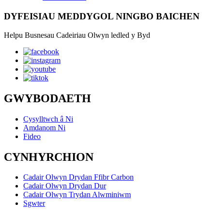
DYFEISIAU MEDDYGOL NINGBO BAICHEN
Helpu Busnesau Cadeiriau Olwyn ledled y Byd
GWYBODAETH
Cysylltwch â Ni
Amdanom Ni
Fideo
CYNHYRCHION
Cadair Olwyn Drydan Ffibr Carbon
Cadair Olwyn Drydan Dur
Cadair Olwyn Trydan Alwminiwm
Sgwter