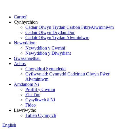
Cartref
Cynhyrchion
Cadair Olwyn Trydan Carbon FibreAlwminiwm
Cadair Olwyn Drydan Dur
Cadair Olwyn Trydan Alwminiwm
Newyddion
Newyddion y Cwmni
Newyddion y Diwydiant
Gwasanaethau
Achos
Chwyldroi Symudedd
Cyflwyniad: Cynnydd Cadeiriau Olwyn Pŵer
Alwminiwm
Amdanom Ni
Proffil y Cwmni
Ein Tîm
Cysylltwch â Ni
Fideo
Lawrlwytho
Taflen Cynnyrch
English