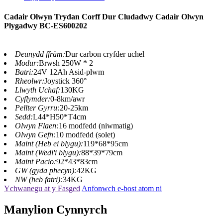
Cadair Olwyn Trydan Corff Dur Cludadwy Cadair Olwyn
Plygadwy BC-ES600202
Deunydd ffrâm:
Dur carbon cryfder uchel
Modur:
Brwsh 250W * 2
Batri:
24V 12Ah Asid-plwm
Rheolwr:
Joystick 360°
Llwyth Uchaf:
130KG
Cyflymder:
0-8km/awr
Pellter Gyrru:
20-25km
Sedd:
L44*H50*T4cm
Olwyn Flaen:
16 modfedd (niwmatig)
Olwyn Gefn:
10 modfedd (solet)
Maint (Heb ei blygu):
119*68*95cm
Maint (Wedi'i blygu):
88*39*79cm
Maint Pacio:
92*43*83cm
GW (gyda phecyn):
42KG
NW (heb fatri):
34KG
Ychwanegu at y Fasged
Anfonwch e-bost atom ni
Manylion Cynnyrch