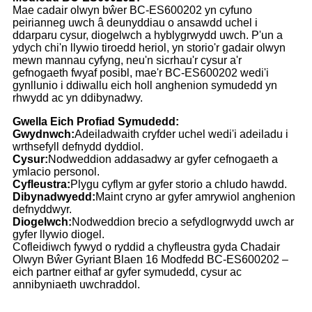
Mae cadair olwyn bŵer BC-ES600202 yn cyfuno
peirianneg uwch â deunyddiau o ansawdd uchel i
ddarparu cysur, diogelwch a hyblygrwydd uwch. P'un a
ydych chi'n llywio tiroedd heriol, yn storio'r gadair olwyn
mewn mannau cyfyng, neu'n sicrhau'r cysur a'r
gefnogaeth fwyaf posibl, mae'r BC-ES600202 wedi'i
gynllunio i ddiwallu eich holl anghenion symudedd yn
rhwydd ac yn ddibynadwy.
Gwella Eich Profiad Symudedd:
Gwydnwch:
Adeiladwaith cryfder uchel wedi'i adeiladu i
wrthsefyll defnydd dyddiol.
Cysur:
Nodweddion addasadwy ar gyfer cefnogaeth a
ymlacio personol.
Cyfleustra:
Plygu cyflym ar gyfer storio a chludo hawdd.
Dibynadwyedd:
Maint cryno ar gyfer amrywiol anghenion
defnyddwyr.
Diogelwch:
Nodweddion brecio a sefydlogrwydd uwch ar
gyfer llywio diogel.
Cofleidiwch fywyd o ryddid a chyfleustra gyda Chadair
Olwyn Bŵer Gyriant Blaen 16 Modfedd BC-ES600202 –
eich partner eithaf ar gyfer symudedd, cysur ac
annibyniaeth uwchraddol.