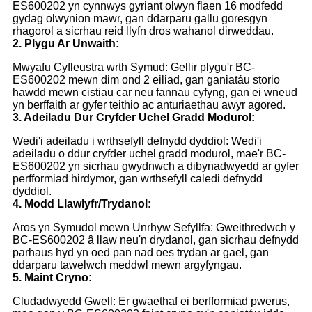
ES600202 yn cynnwys gyriant olwyn flaen 16 modfedd
gydag olwynion mawr, gan ddarparu gallu goresgyn
rhagorol a sicrhau reid llyfn dros wahanol dirweddau.
2. Plygu Ar Unwaith:
Mwyafu Cyfleustra wrth Symud: Gellir plygu'r BC-
ES600202 mewn dim ond 2 eiliad, gan ganiatáu storio
hawdd mewn cistiau car neu fannau cyfyng, gan ei wneud
yn berffaith ar gyfer teithio ac anturiaethau awyr agored.
3. Adeiladu Dur Cryfder Uchel Gradd Modurol:
Wedi'i adeiladu i wrthsefyll defnydd dyddiol: Wedi'i
adeiladu o ddur cryfder uchel gradd modurol, mae'r BC-
ES600202 yn sicrhau gwydnwch a dibynadwyedd ar gyfer
perfformiad hirdymor, gan wrthsefyll caledi defnydd
dyddiol.
4. Modd Llawlyfr/Trydanol:
Aros yn Symudol mewn Unrhyw Sefyllfa: Gweithredwch y
BC-ES600202 â llaw neu'n drydanol, gan sicrhau defnydd
parhaus hyd yn oed pan nad oes trydan ar gael, gan
ddarparu tawelwch meddwl mewn argyfyngau.
5. Maint Cryno:
Cludadwyedd Gwell: Er gwaethaf ei berfformiad pwerus,